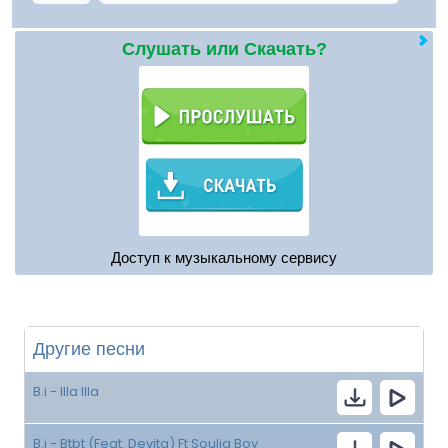
Слушать или Скачать?
Доступ к музыкальному сервису
Другие песни
B.i - Illa Illa
B.i - Btbt (Feat. Devita) Ft Soulja Boy