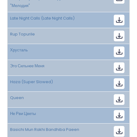
"Мелодия"
Late Night Calls (Late Night Calls)
Rup Topurile
Хрусталь
Это Сильнее Меня
Haza (Super Slowed)
Queen
Не Рви Цветы
Basichi Mun Rakhi Bandhiba Paeen